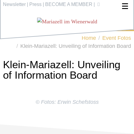
Newsletter
|
Press
|
BECOME A MEMBER
|
Home
Event Fotos
Klein-Mariazell: Unveiling of Information Board
Klein-Mariazell: Unveiling
of Information Board
© Fotos: Erwin Schefstoss