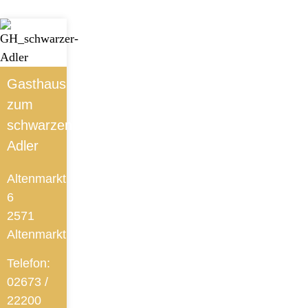
Gasthaus
zum
schwarzen
Adler
Altenmarkt
6
2571
Altenmarkt
Telefon:
02673 /
22200