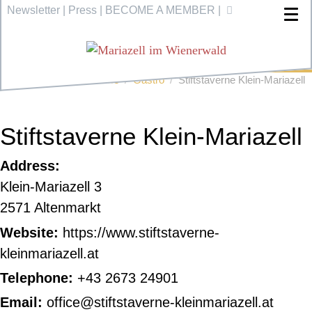
Newsletter
|
Press
|
BECOME A MEMBER
|
Home
Gastro
Stiftstaverne Klein-Mariazell
Stiftstaverne Klein-Mariazell
Address:
Klein-Mariazell 3
2571 Altenmarkt
Website:
https://www.stiftstaverne-
kleinmariazell.at
Telephone:
+43 2673 24901
Email:
office@stiftstaverne-kleinmariazell.at