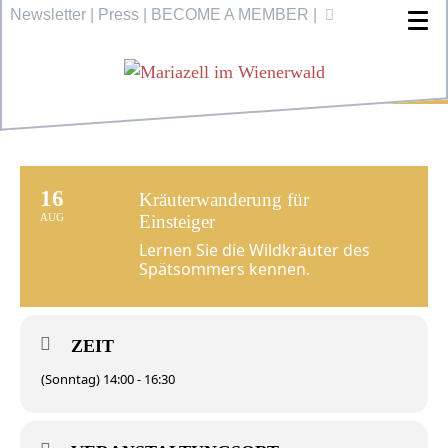
Newsletter
|
Press
|
BECOME A MEMBER
|
16
Kräuterwanderung für
AUG
Einsteiger
Lernen Sie die Wildkräuter des
Spätsommers kennen.
ZEIT
(Sonntag) 14:00 - 16:30