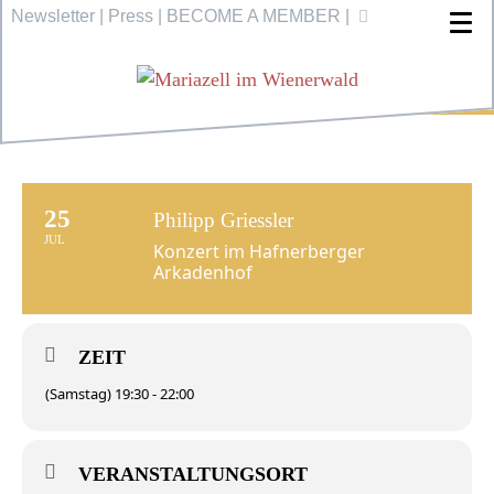
Newsletter
|
Press
|
BECOME A MEMBER
|
25
Philipp Griessler
JUL
Konzert im Hafnerberger
Arkadenhof
ZEIT
(Samstag) 19:30 - 22:00
VERANSTALTUNGSORT