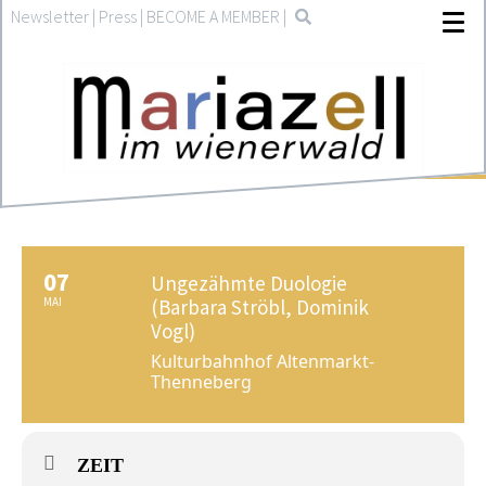
Newsletter
|
Press
|
BECOME A MEMBER
|
07
Ungezähmte Duologie
MAI
(Barbara Ströbl, Dominik
Vogl)
Kulturbahnhof Altenmarkt-
Thenneberg
ZEIT