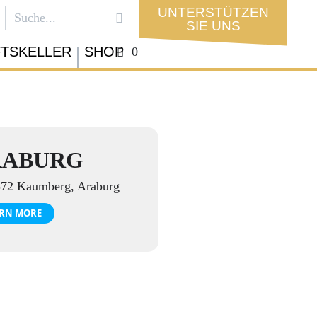
UNTERSTÜTZEN
SIE UNS
FTSKELLER
SHOP
0
RABURG
72 Kaumberg, Araburg
RN MORE