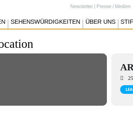
Newsletter
|
Presse / Medien
EN
SEHENSWÜRDIGKEITEN
ÜBER UNS
STI
location
A
25
LEA