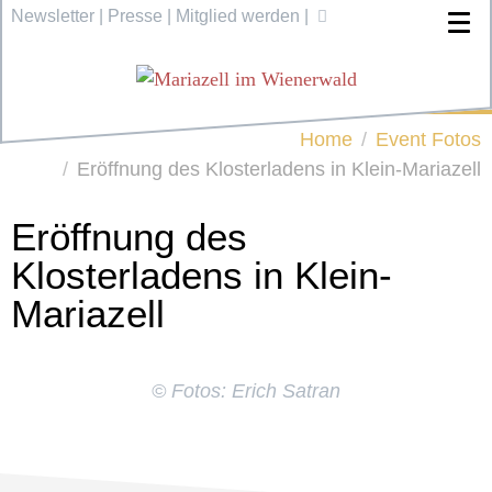
Newsletter
|
Presse
|
Mitglied werden
|
Home
Event Fotos
Eröffnung des Klosterladens in Klein-Mariazell
Eröffnung des
Klosterladens in Klein-
Mariazell
© Fotos: Erich Satran