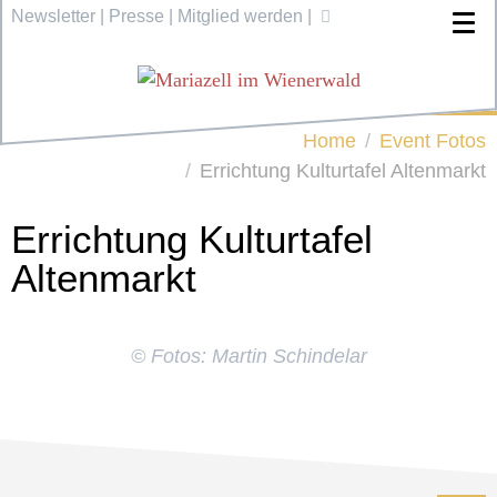
Newsletter
|
Presse
|
Mitglied werden
|
Home
Event Fotos
Errichtung Kulturtafel Altenmarkt
Errichtung Kulturtafel
Altenmarkt
© Fotos: Martin Schindelar