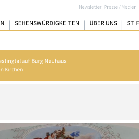
Newsletter
|
Presse / Medien
EN
SEHENSWÜRDIGKEITEN
ÜBER UNS
STI
iestingtal auf Burg Neuhaus
en Kirchen