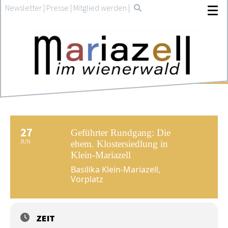
Newsletter
|
Presse
|
Mitglied werden
|
27
Geführter Rundgang: Die
JUN
ehem. Klostersiedlung in
Klein-Mariazell
Basilika Klein-Mariazell,
Vorplatz
ZEIT