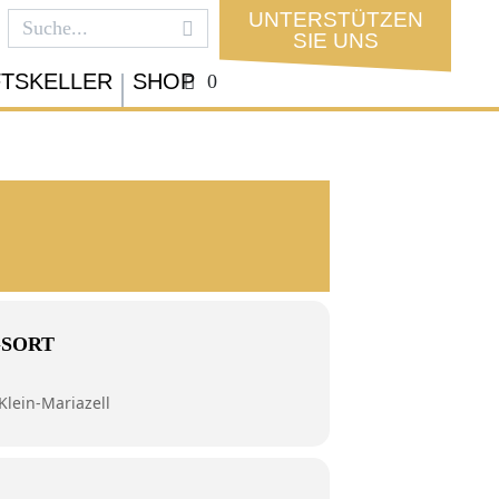
UNTERSTÜTZEN
SIE UNS
FTSKELLER
SHOP
0
GSORT
Klein-Mariazell