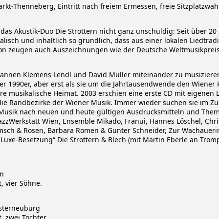
kt-Thenneberg, Eintritt nach freiem Ermessen, freie Sitzplatzwah
t das Akustik-Duo Die Strottern nicht ganz unschuldig: Seit über 
lisch und inhaltlich so gründlich, dass aus einer lokalen Liedtradi
von zeugen auch Auszeichnungen wie der Deutsche Weltmusikprei
gannen Klemens Lendl und David Müller miteinander zu musizieren.
er 1990er, aber erst als sie um die Jahrtausendwende den Wiener
re musikalische Heimat. 2003 erschien eine erste CD mit eigenen 
n die Randbezirke der Wiener Musik. Immer wieder suchen sie im 
r Musik nach neuen und heute gültigen Ausdrucksmitteln und Them
zWerkstatt Wien, Ensemble Mikado, Franui, Hannes Löschel, Chri
 Ramsch & Rosen, Barbara Romen & Gunter Schneider, Zur Wachauerin
eLuxe-Besetzung“ Die Strottern & Blech (mit Martin Eberle an Trom
en
, vier Söhne.
osterneuburg
, zwei Töchter.