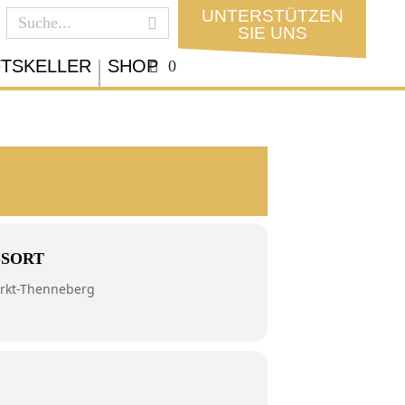
UNTERSTÜTZEN
SIE UNS
FTSKELLER
SHOP
0
GSORT
rkt-Thenneberg