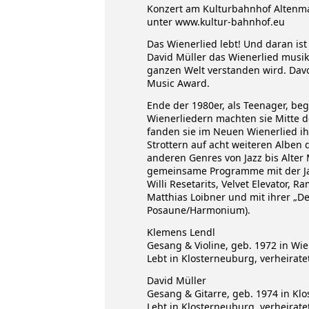
Konzert am Kulturbahnhof Altenmar
unter www.kultur-bahnhof.eu
Das Wienerlied lebt! Und daran is
David Müller das Wienerlied musika
ganzen Welt verstanden wird. Da
Music Award.
Ende der 1980er, als Teenager, be
Wienerliedern machten sie Mitte d
fanden sie im Neuen Wienerlied ih
Strottern auf acht weiteren Albe
anderen Genres von Jazz bis Alte
gemeinsame Programme mit der Jaz
Willi Resetarits, Velvet Elevator,
Matthias Loibner und mit ihrer „D
Posaune/Harmonium).
Klemens Lendl
Gesang & Violine, geb. 1972 in Wi
Lebt in Klosterneuburg, verheiratet
David Müller
Gesang & Gitarre, geb. 1974 in Kl
Lebt in Klosterneuburg, verheiratet