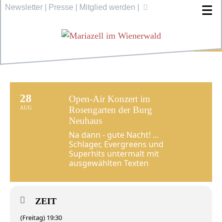
Newsletter
|
Presse
|
Mitglied werden
|
28
Open-Air Konzert im
AUG
Rosengarten der Burg
Neuhaus
Na dann - gute Nacht! ...
Schlager, Evergreens und
Superhits untermalt mit
ausgewählten Texten
ZEIT
(Freitag) 19:30