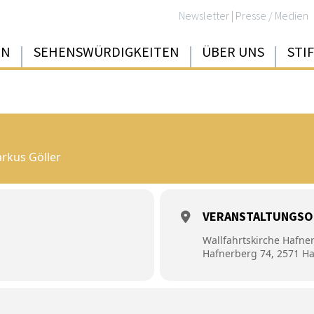
Newsletter
|
Presse / Medien
EN
SEHENSWÜRDIGKEITEN
ÜBER UNS
STI
rkus Göller
VERANSTALTUNGSO
Wallfahrtskirche Hafne
Hafnerberg 74, 2571 H