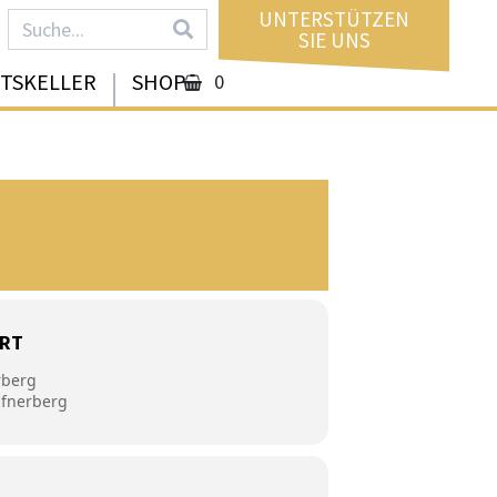
UNTERSTÜTZEN
SIE UNS
FTSKELLER
SHOP
0
RT
rberg
afnerberg