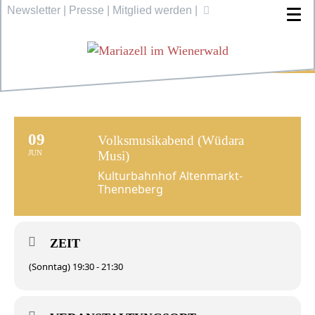
Newsletter
|
Presse
|
Mitglied werden
|
09
Volksmusikabend (Wüdara
JUN
Musi)
Kulturbahnhof Altenmarkt-
Thenneberg
ZEIT
(Sonntag) 19:30 - 21:30