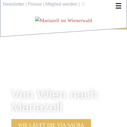
Newsletter
|
Presse
|
Mitglied werden
|
Von Wien nach
Mariazell
WIE LÄUFT DIE VIA SACRA